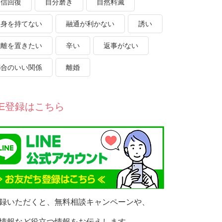
自信回復
自分磨き
自然料滅
自身を持てない
融通が利かない
誘い
距離を置きたい
辛い
返事がない
都合のいい関係
離婚
NE登録はこちら
録いただくと、無料相談キャンペーンや、
情報など役立つ情報をお伝えします。