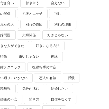
人付き合い
付き合う
会えない
体の関係
元彼とエッチ
別れ
別れた恋人
別れの原因
別れの理由
夫婦問題
夫婦関係
好きじゃない
好きな人ができた
好きになる方法
好印象
嫌いじゃない
復縁
復縁テクニック
復縁相手の本音
思い通りにいかない
恋人の有無
我慢
既読無視
気分が沈む
結婚したい
結婚後の不安
聞き方
自信をなくす