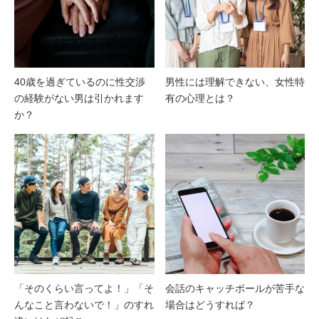
40歳を過ぎているのに性交渉
男性には理解できない、女性特
の経験がない男は引かれます
有の心理とは？
か？
「そのくらい言ってよ！」「そ
会話のキャッチボールが苦手な
んなこと言わないで！」のすれ
場合はどうすれば？